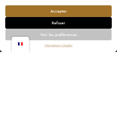
Accepter
Refuser
Voir les préférences
Informations Légales
Son emplacement et ses conditions naturelles
ont toujours été des facteurs d'attraction pour
les populations de cette région, avec des
traces d'occupation remontant à la Préhistoire
dans plusieurs endroits du concelho.
Parmi ces traces d'occupation, l'une des plus
importantes est la ville romaine de