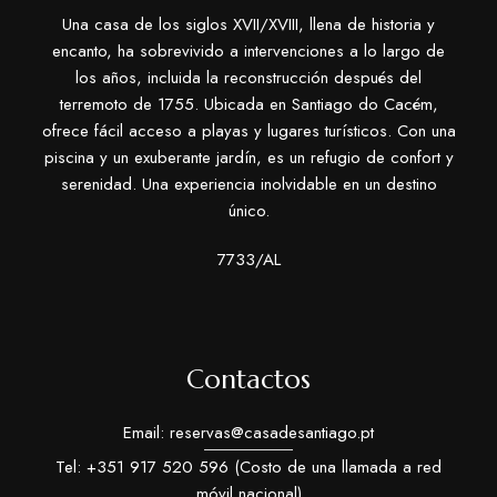
t
Una casa de los siglos XVII/XVIII, llena de historia y
i
encanto, ha sobrevivido a intervenciones a lo largo de
los años, incluida la reconstrucción después del
v
terremoto de 1755. Ubicada en Santiago do Cacém,
e
ofrece fácil acceso a playas y lugares turísticos. Con una
:
piscina y un exuberante jardín, es un refugio de confort y
serenidad. Una experiencia inolvidable en un destino
único.
7733/AL
Contactos
Email:
reservas@casadesantiago.pt
Tel: +351 917 520 596 (Costo de una llamada a red
móvil nacional)